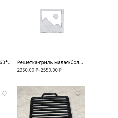
410*370
280*460
Решетка-гриль малая 260*460 «Стейк», нержавеющая сталь
Решетка-гриль малая/большая нержавеющая сталь Kavkaz
2350,00
₽
–
2550,00
₽