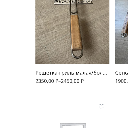
390*350
330*320
Решетка-гриль малая/большая нержавеющая сталь Picnic
2350,00
₽
–
2450,00
₽
1900