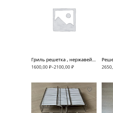
300*250
350*300
400*350
Гриль решетка , нержавейка 5мм
1600,00
₽
–
2100,00
₽
2650