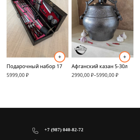
5 литров
8 литров
10 литров
12 литров
15 литров
20 литров
Подарочный набор 17
Афганский казан 5-30л
5999,00
₽
2990,00
30 литров
₽
–
5990,00
₽
2
+7 (987) 040-82-72