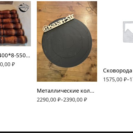
260
280
300
Шампуры 400*8-550*12
0,00
₽
400
430
1575,00
₽
–
1
Металлические кольца D400-430 4мм
2290,00
₽
–
2390,00
₽