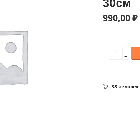
30см
990,00
₽
+
−
38
человек