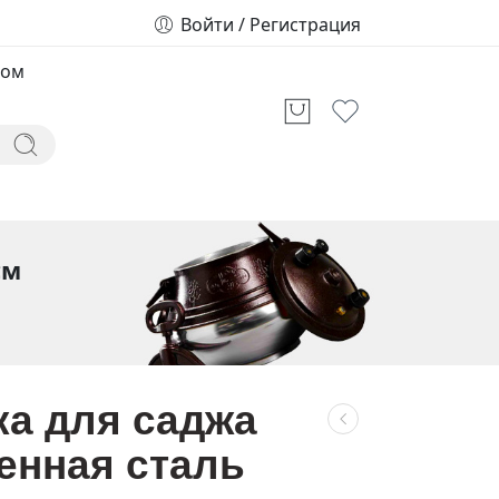
Войти / Регистрация
том
см
а для саджа
енная сталь