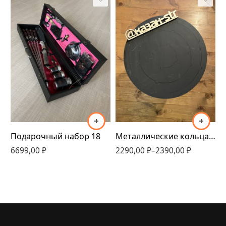
400
430
Подарочный набор 18
Металлические кольца D400-430 4мм
6699,00
₽
2290,00
₽
–
2390,00
₽
3