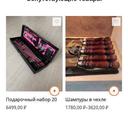
простой
простой(темная
ручка)
природа
природа(темная
ручка)
Подарочный набор 20
П
Шампуры в чехле
полный
6499,00
₽
5
1780,00
₽
–
3620,00
₽