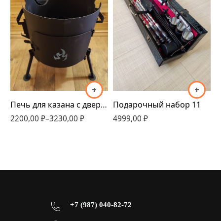
320мм
340мм
360мм
410мм
Подарочный набор 11
П
Печь для казана с дверцей 320мм-410мм
4999,00
₽
6
2200,00
₽
–
3230,00
₽
+7 (987) 040-82-72