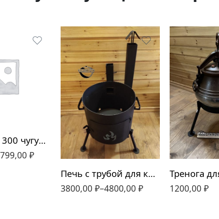
320мм
340мм
360мм
Сковорода 300 чугунная WOK
410мм
799,00
₽
440мм
Печь с трубой для казана 320мм-480мм
480мм
1200,00
₽
3800,00
₽
–
4800,00
₽