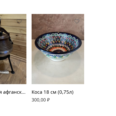
Тренога для афганского казана 8-30 литров
Коса 18 см (0,75л)
Подарочны
300,00
₽
6699,00
₽