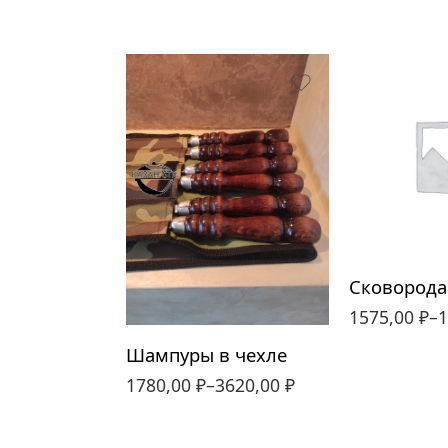
260
280
простой
300
простой(темная
ручка)
природа
природа(темная
1575,00
₽
–
1
ручка)
Шампуры в чехле
полный
1780,00
₽
–
3620,00
₽