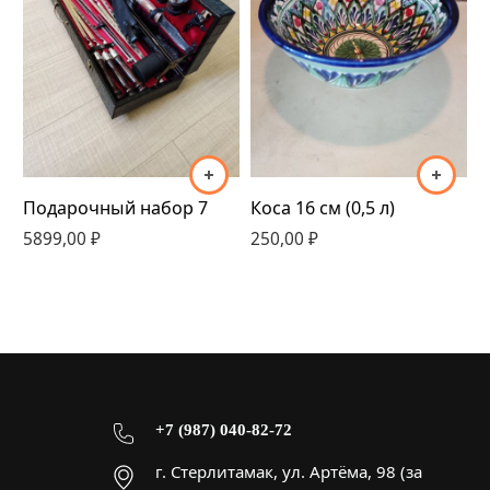
Подарочный набор 7
Коса 16 см (0,5 л)
П
5899,00
₽
250,00
₽
7
+7 (987) 040-82-72
г. Стерлитамак, ул. Артёма, 98 (за