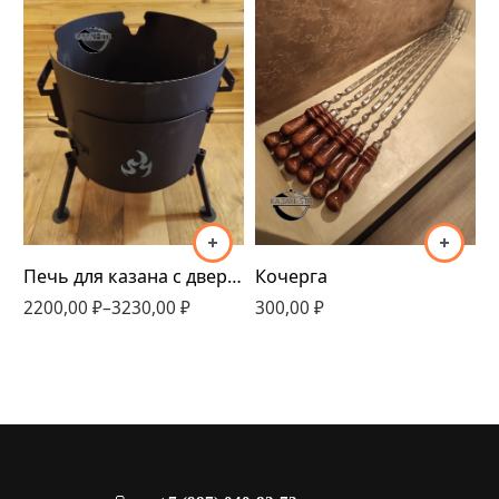
320мм
340мм
360мм
410мм
Печь для казана с дверцей 320мм-410мм
Кочерга
2200,00
₽
–
3230,00
₽
300,00
₽
1