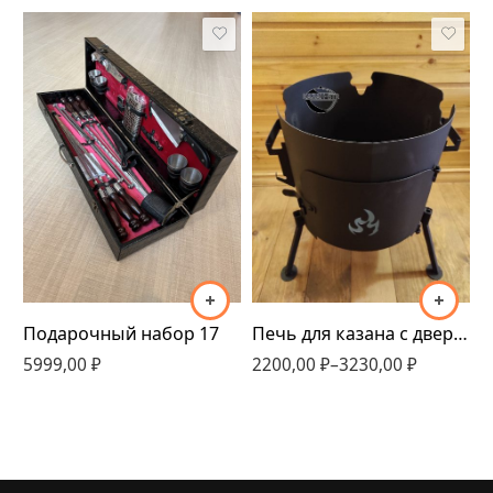
320мм
340мм
360мм
410мм
Подарочный набор 17
П
Печь для казана с дверцей 320мм-410мм
5999,00
₽
4
2200,00
₽
–
3230,00
₽