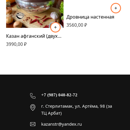
8 литров
10 литров
Дровница настенная
12 литров
3560,00
₽
15 литров
20 литров
Казан афганский (двухцветный) 5-30л
П
3990,00
30 литров
₽
6
+7 (987) 040-82-72
г. Стерлитамак, ул. Артёма, 98 (за
ТЦ Арбат)
kazanstr@yandex.ru