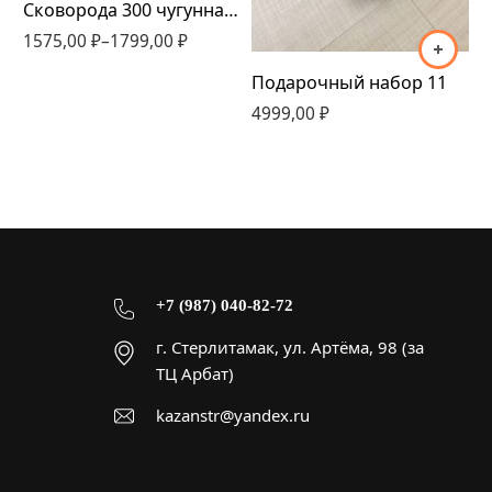
Сковорода 300 чугунная WOK
1575,00
₽
–
1799,00
₽
Подарочный набор 11
К
4999,00
₽
3
+7 (987) 040-82-72
г. Стерлитамак, ул. Артёма, 98 (за
ТЦ Арбат)
kazanstr@yandex.ru