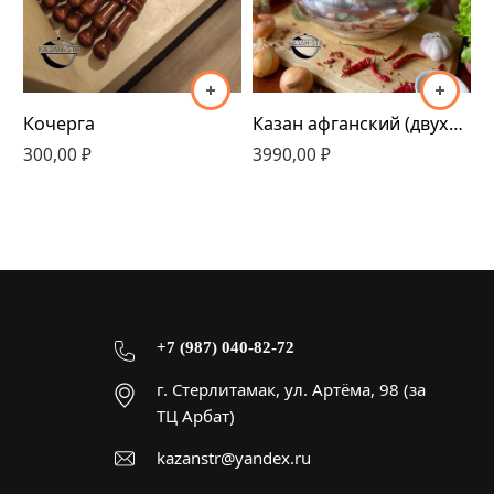
10 литров
12 литров
15 литров
20 литров
Казан афганский (двухцветный) 5-30л
П
Кочерга
3990,00
30 литров
₽
6
300,00
₽
+7 (987) 040-82-72
г. Стерлитамак, ул. Артёма, 98 (за
ТЦ Арбат)
kazanstr@yandex.ru